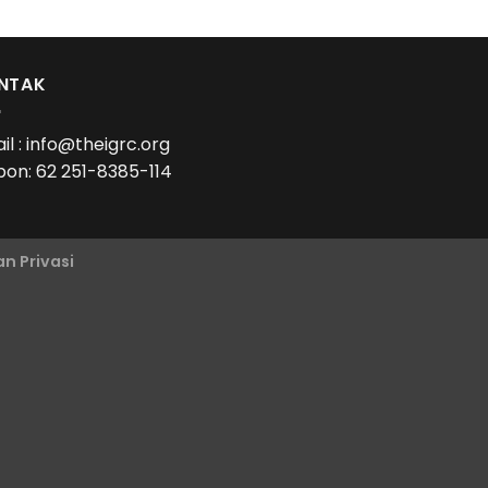
NTAK
il : info@theigrc.org
pon: 62 251-8385-114
n Privasi